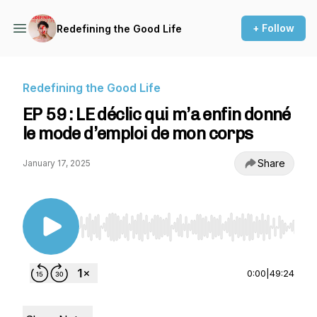
+ Follow
Redefining the Good Life
Redefining the Good Life
EP 59 : LE déclic qui m’a enfin donné
le mode d’emploi de mon corps
Share
January 17, 2025
Use Left/Right to seek, Home/End to jump to st
0:00
|
49:24